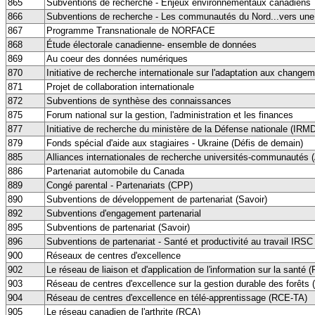
865
Subventions de recherche - Enjeux environnementaux canadiens
866
Subventions de recherche - Les communautés du Nord...vers une 
867
Programme Transnationale de NORFACE
868
Étude électorale canadienne- ensemble de données
869
Au coeur des données numériques
870
Initiative de recherche internationale sur l'adaptation aux change
871
Projet de collaboration internationale
872
Subventions de synthèse des connaissances
875
Forum national sur la gestion, l'administration et les finances
877
Initiative de recherche du ministère de la Défense nationale (IRM
879
Fonds spécial d'aide aux stagiaires - Ukraine (Défis de demain)
885
Alliances internationales de recherche universités-communautés
886
Partenariat automobile du Canada
889
Congé parental - Partenariats (CPP)
890
Subventions de développement de partenariat (Savoir)
892
Subventions d'engagement partenarial
895
Subventions de partenariat (Savoir)
896
Subventions de partenariat - Santé et productivité au travail IRSC
900
Réseaux de centres d'excellence
902
Le réseau de liaison et d'application de l'information sur la santé
903
Réseau de centres d'excellence sur la gestion durable des forêts
904
Réseau de centres d'excellence en télé-apprentissage (RCE-TA)
905
Le réseau canadien de l'arthrite (RCA)