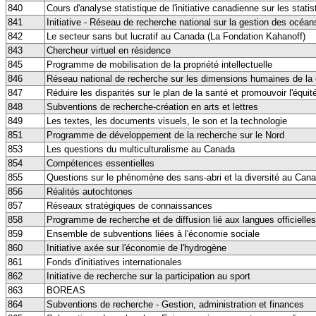
840
Cours d'analyse statistique de l'initiative canadienne sur les stati
841
Initiative - Réseau de recherche national sur la gestion des océan
842
Le secteur sans but lucratif au Canada (La Fondation Kahanoff)
843
Chercheur virtuel en résidence
845
Programme de mobilisation de la propriété intellectuelle
846
Réseau national de recherche sur les dimensions humaines de la g
847
Réduire les disparités sur le plan de la santé et promouvoir l'équit
848
Subventions de recherche-création en arts et lettres
849
Les textes, les documents visuels, le son et la technologie
851
Programme de développement de la recherche sur le Nord
853
Les questions du multiculturalisme au Canada
854
Compétences essentielles
855
Questions sur le phénomène des sans-abri et la diversité au Can
856
Réalités autochtones
857
Réseaux stratégiques de connaissances
858
Programme de recherche et de diffusion lié aux langues officielles
859
Ensemble de subventions liées à l'économie sociale
860
Initiative axée sur l'économie de l'hydrogène
861
Fonds d'initiatives internationales
862
Initiative de recherche sur la participation au sport
863
BOREAS
864
Subventions de recherche - Gestion, administration et finances