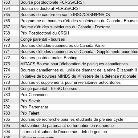
763
Bourse postdoctorale FCRSS/CRSH
764
Bourse de doctorat FCRSS/CRSH
765
Bourses de carrière en santé IRSC/CRSH/PNRDS
766
Programme de bourses d'études supérieures du Canada - Bourses
767
Bourse d'études supérieures du Canada - Doctorat
768
Prix Postdoctoral du CRSH
769
Congé parental - bourses
770
Bourses d'études supérieures du Canada Vanier
771
Bourses d'études supérieures du Canada - Suppléments pour étude
772
Bourses postdoctorales Banting
773
MITACS Bourse pour l'élaboration de politiques canadiennes
774
Bourses canadiennes du jubilé de diamant de la reine Elizabeth II
775
Initiative de bourses MINDS du Ministère de la défense nationale
778
Bourses et suppléments pour universitaires autochtones
779
Congé parental - BESC bourses
780
Prix Connexion
781
Prix Savoir
782
Prix Partenariat
783
Prix Talent
785
Bourses de recherche pour les étudiants de premier cycle
795
Subvention de partenariat de formation en recherche
804
La mondialisation de l'économie : défi de gestion
806
L'éthique appliquée