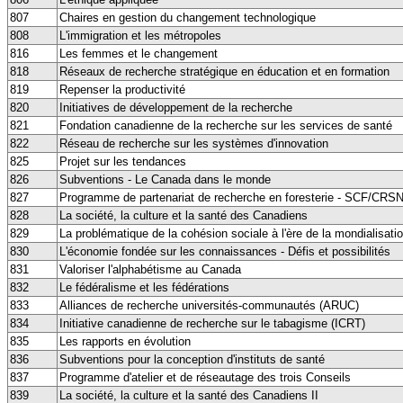
807
Chaires en gestion du changement technologique
808
L'immigration et les métropoles
816
Les femmes et le changement
818
Réseaux de recherche stratégique en éducation et en formation
819
Repenser la productivité
820
Initiatives de développement de la recherche
821
Fondation canadienne de la recherche sur les services de santé
822
Réseau de recherche sur les systèmes d'innovation
825
Projet sur les tendances
826
Subventions - Le Canada dans le monde
827
Programme de partenariat de recherche en foresterie - SCF/C
828
La société, la culture et la santé des Canadiens
829
La problématique de la cohésion sociale à l'ère de la mondialisati
830
L'économie fondée sur les connaissances - Défis et possibilités
831
Valoriser l'alphabétisme au Canada
832
Le fédéralisme et les fédérations
833
Alliances de recherche universités-communautés (ARUC)
834
Initiative canadienne de recherche sur le tabagisme (ICRT)
835
Les rapports en évolution
836
Subventions pour la conception d'instituts de santé
837
Programme d'atelier et de réseautage des trois Conseils
839
La société, la culture et la santé des Canadiens II