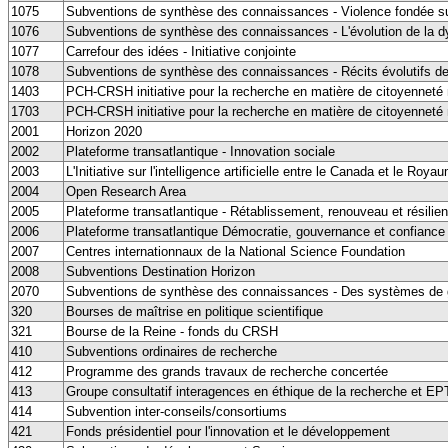
1075
Subventions de synthèse des connaissances - Violence fondée su
1076
Subventions de synthèse des connaissances - L'évolution de la dy
1077
Carrefour des idées - Initiative conjointe
1078
Subventions de synthèse des connaissances - Récits évolutifs des
1403
PCH-CRSH initiative pour la recherche en matière de citoyenneté
1703
PCH-CRSH initiative pour la recherche en matière de citoyenneté
2001
Horizon 2020
2002
Plateforme transatlantique - Innovation sociale
2003
L'Initiative sur l'intelligence artificielle entre le Canada et le Roya
2004
Open Research Area
2005
Plateforme transatlantique - Rétablissement, renouveau et résil
2006
Plateforme transatlantique Démocratie, gouvernance et confiance
2007
Centres internationnaux de la National Science Foundation
2008
Subventions Destination Horizon
2070
Subventions de synthèse des connaissances - Des systèmes de g
320
Bourses de maîtrise en politique scientifique
321
Bourse de la Reine - fonds du CRSH
410
Subventions ordinaires de recherche
412
Programme des grands travaux de recherche concertée
413
Groupe consultatif interagences en éthique de la recherche et E
414
Subvention inter-conseils/consortiums
421
Fonds présidentiel pour l'innovation et le développement