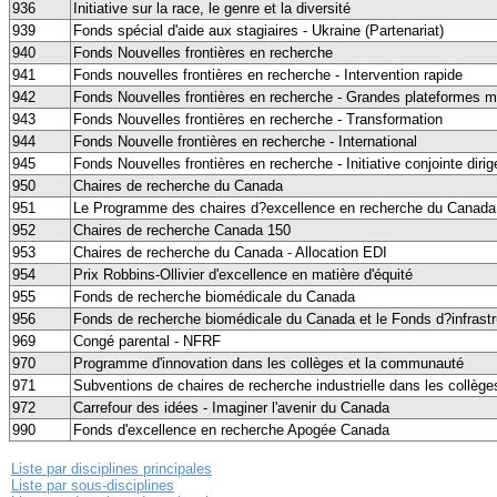
936
Initiative sur la race, le genre et la diversité
939
Fonds spécial d'aide aux stagiaires - Ukraine (Partenariat)
940
Fonds Nouvelles frontières en recherche
941
Fonds nouvelles frontières en recherche - Intervention rapide
942
Fonds Nouvelles frontières en recherche - Grandes plateformes m
943
Fonds Nouvelles frontières en recherche - Transformation
944
Fonds Nouvelle frontières en recherche - International
945
Fonds Nouvelles frontières en recherche - Initiative conjointe dir
950
Chaires de recherche du Canada
951
Le Programme des chaires d?excellence en recherche du Canada
952
Chaires de recherche Canada 150
953
Chaires de recherche du Canada - Allocation EDI
954
Prix Robbins-Ollivier d'excellence en matière d'équité
955
Fonds de recherche biomédicale du Canada
956
Fonds de recherche biomédicale du Canada et le Fonds d?infrastr
969
Congé parental - NFRF
970
Programme d'innovation dans les collèges et la communauté
971
Subventions de chaires de recherche industrielle dans les collège
972
Carrefour des idées - Imaginer l'avenir du Canada
990
Fonds d'excellence en recherche Apogée Canada
Liste par disciplines principales
Liste par sous-disciplines