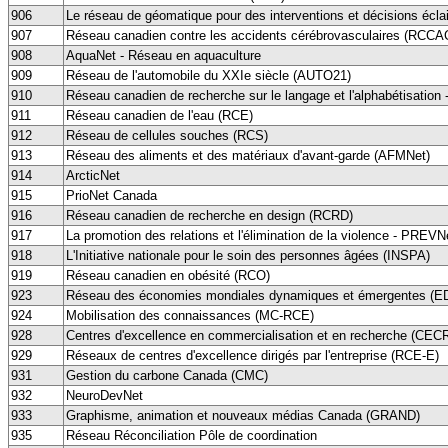
906
Le réseau de géomatique pour des interventions et décisions écl
907
Réseau canadien contre les accidents cérébrovasculaires (RCCA
908
AquaNet - Réseau en aquaculture
909
Réseau de l'automobile du XXIe siècle (AUTO21)
910
Réseau canadien de recherche sur le langage et l'alphabétisatio
911
Réseau canadien de l'eau (RCE)
912
Réseau de cellules souches (RCS)
913
Réseau des aliments et des matériaux d'avant-garde (AFMNet)
914
ArcticNet
915
PrioNet Canada
916
Réseau canadien de recherche en design (RCRD)
917
La promotion des relations et l'élimination de la violence - PREVN
918
L'Initiative nationale pour le soin des personnes âgées (INSPA)
919
Réseau canadien en obésité (RCO)
923
Réseau des économies mondiales dynamiques et émergentes (
924
Mobilisation des connaissances (MC-RCE)
928
Centres d'excellence en commercialisation et en recherche (CEC
929
Réseaux de centres d'excellence dirigés par l'entreprise (RCE-E)
931
Gestion du carbone Canada (CMC)
932
NeuroDevNet
933
Graphisme, animation et nouveaux médias Canada (GRAND)
935
Réseau Réconciliation Pôle de coordination