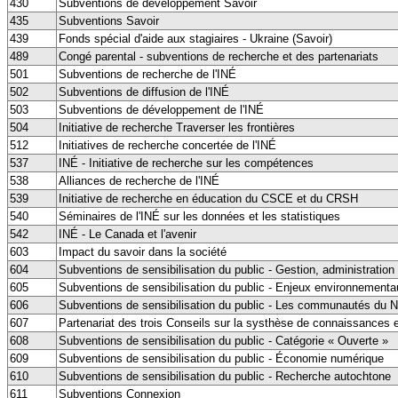
430
Subventions de développement Savoir
435
Subventions Savoir
439
Fonds spécial d'aide aux stagiaires - Ukraine (Savoir)
489
Congé parental - subventions de recherche et des partenariats
501
Subventions de recherche de l'INÉ
502
Subventions de diffusion de l'INÉ
503
Subventions de développement de l'INÉ
504
Initiative de recherche Traverser les frontières
512
Initiatives de recherche concertée de l'INÉ
537
INÉ - Initiative de recherche sur les compétences
538
Alliances de recherche de l'INÉ
539
Initiative de recherche en éducation du CSCE et du CRSH
540
Séminaires de l'INÉ sur les données et les statistiques
542
INÉ - Le Canada et l'avenir
603
Impact du savoir dans la société
604
Subventions de sensibilisation du public - Gestion, administration 
605
Subventions de sensibilisation du public - Enjeux environnement
606
Subventions de sensibilisation du public - Les communautés du N
607
Partenariat des trois Conseils sur la systhèse de connaissances 
608
Subventions de sensibilisation du public - Catégorie « Ouverte »
609
Subventions de sensibilisation du public - Économie numérique
610
Subventions de sensibilisation du public - Recherche autochtone
611
Subventions Connexion